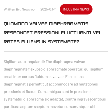
Written By: Newsroom 2025-03-11
INDUSTRIA NEWS
QUOMODO VALVAE DIAPHRAGMATIS
RESPONDET PRESSIONI FLUCTUANTI VEL
RATES FLUENS IN SYSTEMATE?
Sigillum auto-regulandi: The
diaphragma valvae
diaphragmate flexuoso diaphragmate operatur, qui sigillum
creat inter corpus fluidum et valvae. Flexibilitas
diaphragmatis permittit ut accommodare ad mutationes
pressionis et fluxus. Cum ambigua sunt in pressione
systematis, diaphragma sic adaptat. Contra ingravescentibus
partibus saeptum saeptum movetur sursum, atque, ubi