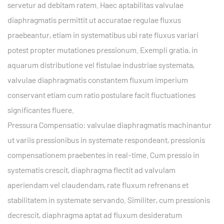
servetur ad debitam ratem. Haec aptabilitas valvulae
diaphragmatis permittit ut accuratae regulae fluxus
praebeantur, etiam in systematibus ubi rate fluxus variari
potest propter mutationes pressionum. Exempli gratia, in
aquarum distributione vel fistulae industriae systemata,
valvulae diaphragmatis constantem fluxum imperium
conservant etiam cum ratio postulare facit fluctuationes
significantes fluere.
Pressura Compensatio: valvulae diaphragmatis machinantur
ut variis pressionibus in systemate respondeant, pressionis
compensationem praebentes in real-time. Cum pressio in
systematis crescit, diaphragma flectit ad valvulam
aperiendam vel claudendam, rate fluxum refrenans et
stabilitatem in systemate servando. Similiter, cum pressionis
decrescit, diaphragma aptat ad fluxum desideratum