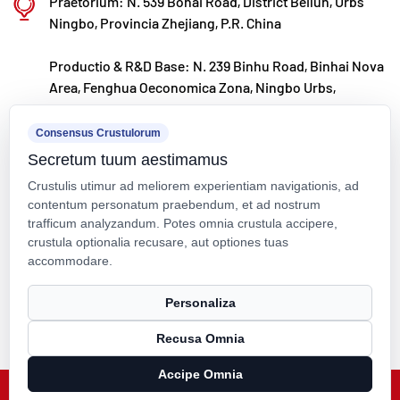
Praetorium: N. 539 Bohai Road, District Beilun, Urbs
Ningbo, Provincia Zhejiang, P.R. China
Productio & R&D Base: N. 239 Binhu Road, Binhai Nova
Area, Fenghua Oeconomica Zona, Ningbo Urbs,
Zhejiang Provincia, P.R.
Consensus Crustulorum
kxpv@kxpv.com
Secretum tuum aestimamus
+86-18067123177
Crustulis utimur ad meliorem experientiam navigationis, ad
contentum personatum praebendum, et ad nostrum
trafficum analyzandum. Potes omnia crustula accipere,
crustula optionalia recusare, aut optiones tuas
accommodare.
Copyright © Kaixin Pipeline Technologies Co., Ltd. All Rights
Personaliza
Reserved.
Recusa Omnia
Technical Support ：
Smart Cloud
Accipe Omnia