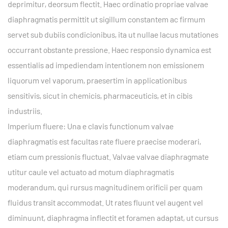
deprimitur, deorsum flectit. Haec ordinatio propriae valvae
diaphragmatis permittit ut sigillum constantem ac firmum
servet sub dubiis condicionibus, ita ut nullae lacus mutationes
occurrant obstante pressione. Haec responsio dynamica est
essentialis ad impediendam intentionem non emissionem
liquorum vel vaporum, praesertim in applicationibus
sensitivis, sicut in chemicis, pharmaceuticis, et in cibis
industriis.
Imperium fluere: Una e clavis functionum valvae
diaphragmatis est facultas rate fluere praecise moderari,
etiam cum pressionis fluctuat. Valvae valvae diaphragmate
utitur caule vel actuato ad motum diaphragmatis
moderandum, qui rursus magnitudinem orificii per quam
fluidus transit accommodat. Ut rates fluunt vel augent vel
diminuunt, diaphragma inflectit et foramen adaptat, ut cursus