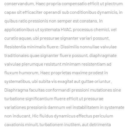
conservandum. Haec propria compensatio efficit ut plectrum
capax sit efficaciter operandi sub conditionibus dynamicis, in
quibus ratio pressionis non semper est constans. In
applicationibus ut systemata HVAC, processus chemici, vel
curatio aquae, ubi pressurae signanter variari possunt.
Resistentia minimalis fluere: Dissimilis nonnullae valvulae
traditionales quae signanter fluere possunt, diaphragmate
valvulae plerumque resistunt minimam resistentiam ad
fluxum humorum. Haec proprietas maxime prodest in
systematibus, ubi subita vis exagitat aut guttae oriuntur.
Diaphragma facultas conformandi pressioni mutationes sine
turbatione significantium fluere efficit ut pressurae
variationes pressionis damnum vel instabilitatem in systemate
non inducant. Hic fluidus dynamicus effectus periculum
cavationis minuit, turbationem inutilem, aut detrimenta