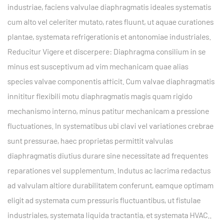
industriae, faciens valvulae diaphragmatis ideales systematis
cum alto vel celeriter mutato, rates fluunt, ut aquae curationes
plantae, systemata refrigerationis et antonomiae industriales.
Reducitur Vigere et discerpere: Diaphragma consilium in se
minus est susceptivum ad vim mechanicam quae alias
species valvae componentis afficit. Cum valvae diaphragmatis
innititur flexibili motu diaphragmatis magis quam rigido
mechanismo interno, minus patitur mechanicam a pressione
fluctuationes. In systematibus ubi clavi vel variationes crebrae
sunt pressurae, haec proprietas permittit valvulas
diaphragmatis diutius durare sine necessitate ad frequentes
reparationes vel supplementum. Indutus ac lacrima redactus
ad valvulam altiore durabilitatem conferunt, eamque optimam
eligit ad systemata cum pressuris fluctuantibus, ut fistulae
industriales, systemata liquida tractantia, et systemata HVAC..